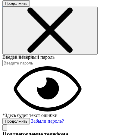
Продолжить
©2017-2020 beautybox.ru
Договор-оферта
Пользовательское соглашение
Политика конфиденциальности
Приложение
Введен неверный пароль
*Здесь будет текст ошибки
Забыли пароль?
Продолжить
Подтверждение телефона