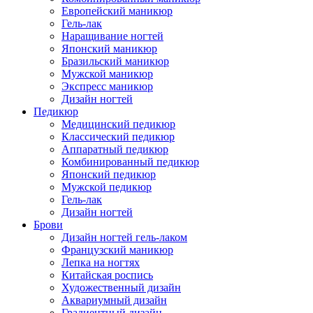
Европейский маникюр
Гель-лак
Наращивание ногтей
Японский маникюр
Бразильский маникюр
Мужской маникюр
Экспресс маникюр
Дизайн ногтей
Педикюр
Медицинский педикюр
Классический педикюр
Аппаратный педикюр
Комбинированный педикюр
Японский педикюр
Мужской педикюр
Гель-лак
Дизайн ногтей
Брови
Дизайн ногтей гель-лаком
Французский маникюр
Лепка на ногтях
Китайская роспись
Художественный дизайн
Аквариумный дизайн
Градиентный дизайн