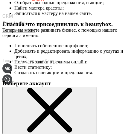
Отобрать выгодные предложения, и акции;
Мастерам и салонам
Найти мастера красоты;
Записаться к мастеру на нашем сайте.
CRM
Beauty link
Спасибо что присоединились к
beautybox
.
Beauty market
Теперь вы можете развивать бизнес, с помощью нашего
сервиса а именно:
Приложение
Мы в соц. сетях
Пополнять собственное портфолио;
Добавлять и редактировать информацию о услугах и
+7 (800) 551-80-29
ценах;
бесплатный звонок по России
Получать заявки в режимы онлайн;
Вести статистику;
Создавать свои акции и предложения.
Выберите аккаунт
О сервисе
Контакты