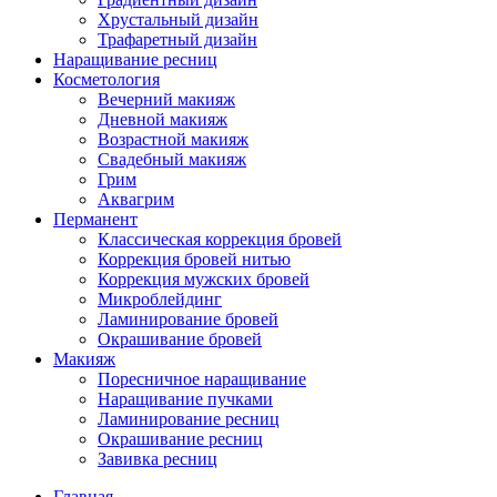
Хрустальный дизайн
Трафаретный дизайн
Наращивание ресниц
Косметология
Вечерний макияж
Дневной макияж
Возрастной макияж
Свадебный макияж
Грим
Аквагрим
Перманент
Классическая коррекция бровей
Коррекция бровей нитью
Коррекция мужских бровей
Микроблейдинг
Ламинирование бровей
Окрашивание бровей
Макияж
Поресничное наращивание
Наращивание пучками
Ламинирование ресниц
Окрашивание ресниц
Завивка ресниц
Главная