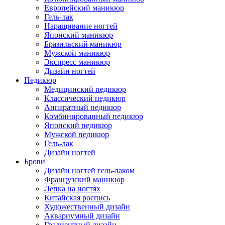
Европейский маникюр
Гель-лак
Наращивание ногтей
Японский маникюр
Бразильский маникюр
Мужской маникюр
Экспресс маникюр
Дизайн ногтей
Педикюр
Медицинский педикюр
Классический педикюр
Аппаратный педикюр
Комбинированный педикюр
Японский педикюр
Мужской педикюр
Гель-лак
Дизайн ногтей
Брови
Дизайн ногтей гель-лаком
Французский маникюр
Лепка на ногтях
Китайская роспись
Художественный дизайн
Аквариумный дизайн
Градиентный дизайн