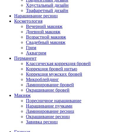
Хрустальный дизайн
Трафаретный дизайн
Наращивание ресниц
Косметология
Вечерний макияж
Дневной макияж
Возрастной макияж
Свадебный макияж
Грим
Аквагрим
Перманент
Классическая коррекция бровей
Коррекция бровей нитью
Коррекция мужских бровей
Микроблейдинг
Ламинирование бровей
Окрашивание бровей
Макияж
Поресничное наращивание
Наращивание пучками
Ламинирование ресниц
Окрашивание ресниц
Завивка ресниц
Главная