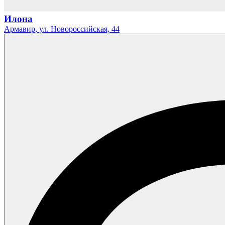
Илона
Армавир,
ул. Новороссийская,
44