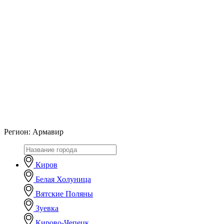
Регион:
Армавир
Киров
Белая Холуница
Вятские Поляны
Зуевка
Кирово-Чепецк