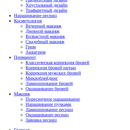
Хрустальный дизайн
Трафаретный дизайн
Наращивание ресниц
Косметология
Вечерний макияж
Дневной макияж
Возрастной макияж
Свадебный макияж
Грим
Аквагрим
Перманент
Классическая коррекция бровей
Коррекция бровей нитью
Коррекция мужских бровей
Микроблейдинг
Ламинирование бровей
Окрашивание бровей
Макияж
Поресничное наращивание
Наращивание пучками
Ламинирование ресниц
Окрашивание ресниц
Завивка ресниц
Главная