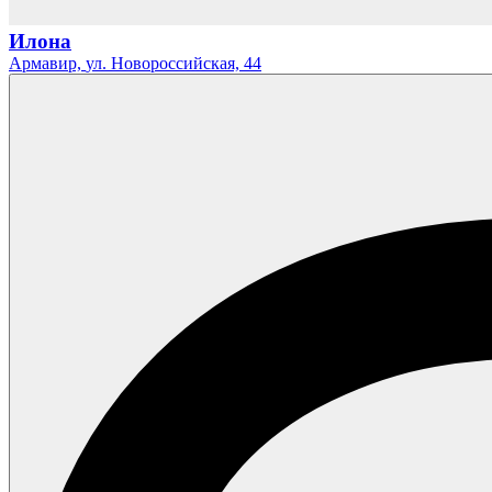
Илона
Армавир,
ул. Новороссийская,
44