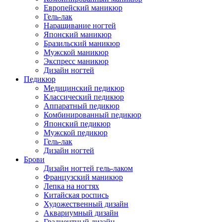
Европейский маникюр
Гель-лак
Наращивание ногтей
Японский маникюр
Бразильский маникюр
Мужской маникюр
Экспресс маникюр
Дизайн ногтей
Педикюр
Медицинский педикюр
Классический педикюр
Аппаратный педикюр
Комбинированный педикюр
Японский педикюр
Мужской педикюр
Гель-лак
Дизайн ногтей
Брови
Дизайн ногтей гель-лаком
Французский маникюр
Лепка на ногтях
Китайская роспись
Художественный дизайн
Аквариумный дизайн
Градиентный дизайн