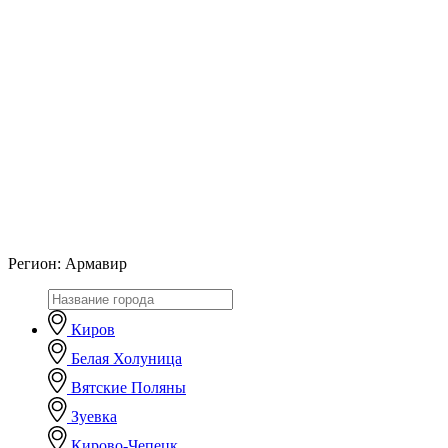
Регион:
Армавир
Киров
Белая Холуница
Вятские Поляны
Зуевка
Кирово-Чепецк