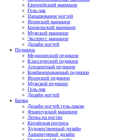
Европейский маникюр
Гель-лак
Наращивание ногтей
Японский маникюр
Бразильский маникюр
Мужской маникюр
Экспресс маникюр
Дизайн ногтей
Педикюр
Медицинский педикюр
Классический педикюр
Аппаратный педикюр
Комбинированный педикюр
Японский педикюр
Мужской педикюр
Гель-лак
Дизайн ногтей
Брови
Дизайн ногтей гель-лаком
Французский маникюр
Лепка на ногтях
Китайская роспись
Художественный дизайн
Аквариумный дизайн
Градиентный дизайн