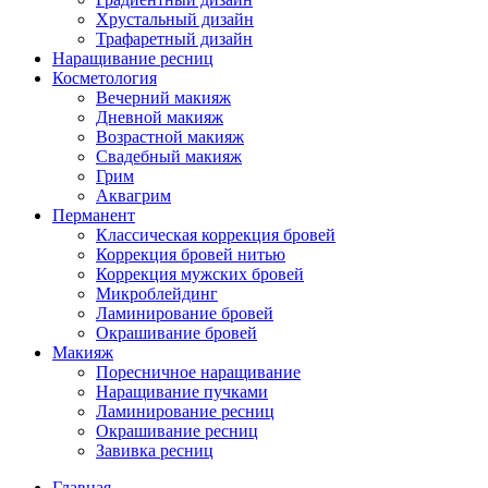
Хрустальный дизайн
Трафаретный дизайн
Наращивание ресниц
Косметология
Вечерний макияж
Дневной макияж
Возрастной макияж
Свадебный макияж
Грим
Аквагрим
Перманент
Классическая коррекция бровей
Коррекция бровей нитью
Коррекция мужских бровей
Микроблейдинг
Ламинирование бровей
Окрашивание бровей
Макияж
Поресничное наращивание
Наращивание пучками
Ламинирование ресниц
Окрашивание ресниц
Завивка ресниц
Главная