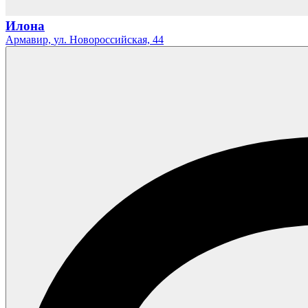
Илона
Армавир,
ул. Новороссийская,
44